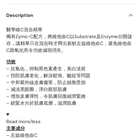
Description
醫學維C混合精華
獨有Zymo-C配方，將維他命C以Substrate及Enzyme分開儲
存，讓精華只在混合時才釋出新鮮左旋維他命C，避免維他命
C因氧化而令功效減弱消失。
功效
– 抗氧化，抑制黑色素產生，美白淡斑
– 預防肌膚老化，解決鬆弛、皺紋等問題
– 中和紫外線皮膚傷害，防止細胞受損
– 減淡黑眼圈，淨白眼部肌膚
– 增加皮膚彈性，令肌膚回復細滑緊緻
– 鎖緊水分於肌膚底層，滋潤肌膚
Read more/less
主要成分
– 左旋維他命C