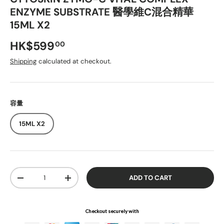
ENZYME SUBSTRATE 醫學維C混合精華
15ML X2
Regular price
HK$599
00
Shipping
calculated at checkout.
容量
15ML X2
Qty
ADD TO CART
DECREASE QUANTITY
INCREASE QUANTITY
Checkout securely with