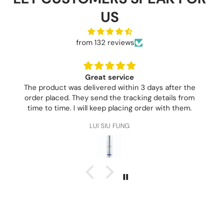
US
from 132 reviews
GOOD
匿名