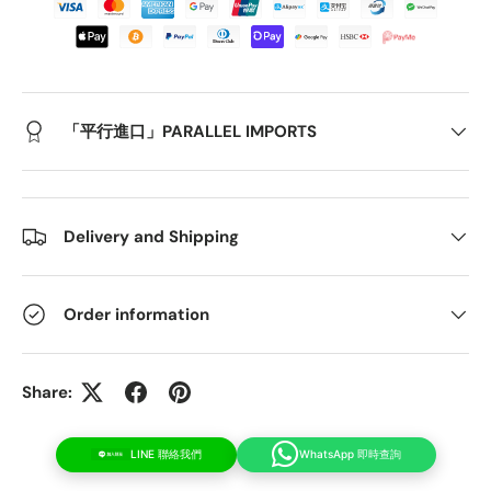
「平行進口」PARALLEL IMPORTS
Delivery and Shipping
Order information
Share:
WhatsApp 即時查詢
LINE 聯絡我們