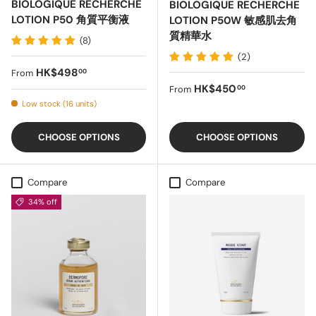
BIOLOGIQUE RECHERCHE
BIOLOGIQUE RECHERCHE
LOTION P50 角質平衡液
LOTION P50W 敏感肌去角
質精華水
(8)
(2)
Regular price
HK$498
00
From
Regular price
HK$450
00
From
Low stock (16 units)
CHOOSE OPTIONS
CHOOSE OPTIONS
Compare
Compare
34% off