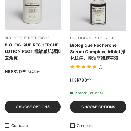
BIOLOGIQUE RECHERCHE
BIOLOGIQUE RECHERCHE
BIOLOGIQUE RECHERCHE
Biologique Recherche
LOTION P50T 極敏感肌溫和
Serum Complexe Iribiol 淨
去角質
化抗痘、控油平衡精華液
(1)
Sale price
Regular price
HK$820
00
$1,280
00
Regular price
HK$798
00
In stock (39 units)
CHOOSE OPTIONS
CHOOSE OPTIONS
Compare
Compare