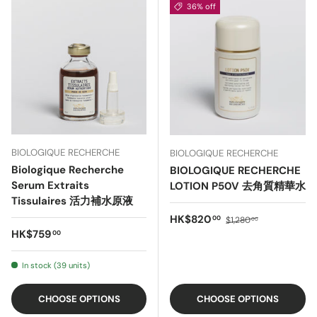
36% off
BIOLOGIQUE RECHERCHE
BIOLOGIQUE RECHERCHE
Biologique Recherche
BIOLOGIQUE RECHERCHE
Serum Extraits
LOTION P50V 去角質精華水
Tissulaires 活力補水原液
Sale price
Regular price
HK$820
00
$1,280
00
Regular price
HK$759
00
In stock (39 units)
CHOOSE OPTIONS
CHOOSE OPTIONS