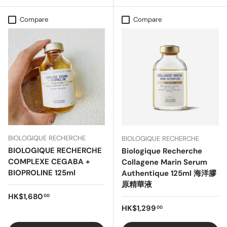
Compare
Compare
BIOLOGIQUE RECHERCHE
BIOLOGIQUE RECHERCHE
BIOLOGIQUE RECHERCHE
Biologique Recherche
COMPLEXE CEGABA +
Collagene Marin Serum
BIOPROLINE 125ml
Authentique 125ml 海洋膠
原精華液
Regular price
HK$1,680
00
Regular price
HK$1,299
00