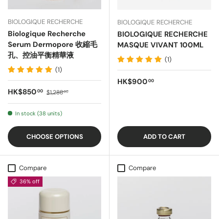
BIOLOGIQUE RECHERCHE
BIOLOGIQUE RECHERCHE
Biologique Recherche
BIOLOGIQUE RECHERCHE
Serum Dermopore 收縮毛
MASQUE VIVANT 100ML
孔、控油平衡精華液
(1)
(1)
Regular price
HK$900
00
Sale price
Regular price
HK$850
00
$1,288
00
In stock (38 units)
CHOOSE OPTIONS
ADD TO CART
Compare
Compare
36% off