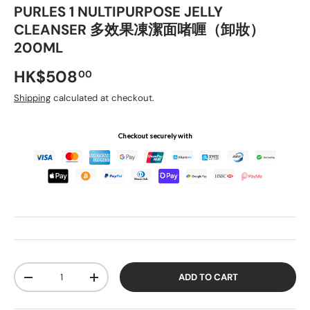
PURLES 1 NULTIPURPOSE JELLY
CLEANSER 多效果凍潔面啫喱（卸妝）
200ML
Regular price
HK$508
00
Shipping
calculated at checkout.
Checkout securely with
Qty
ADD TO CART
DECREASE QUANTITY
INCREASE QUANTITY