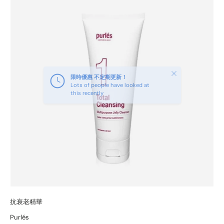
SKIP TO PRODUCT INFORMATION
Close
限時優惠 不定期更新！
Lots of people have looked at
this recently
抗衰老精華
Purlés