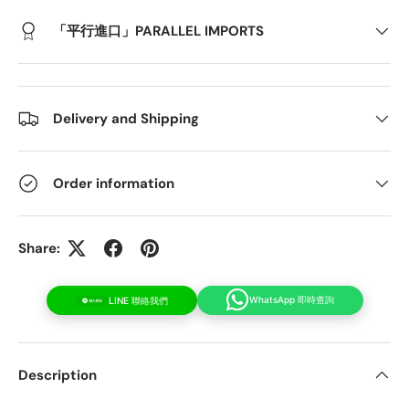
「平行進口」PARALLEL IMPORTS
Delivery and Shipping
Order information
Share:
WhatsApp 即時查詢
LINE 聯絡我們
Description