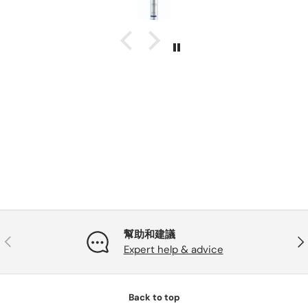
幫助和建議
PREVIOUS
NE
Expert help & advice
Back to top