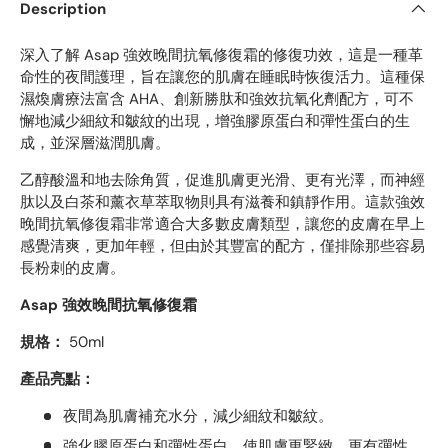
Description
深入了解 Asap 強效晚間抗氧修復霜的修復功效，這是一種革
命性的夜間護理，旨在讓您的肌膚在睡眠時恢復活力。這種保
濕煥膚療法富含 AHA、創新勝肽和強效抗氧化劑配方，可不
懈地減少細紋和皺紋的出現，增強膠原蛋白和彈性蛋白的生
成，並深層滋潤肌膚。
乙醇酸溫和地去除角質，促進肌膚更光滑、更有光澤，而神經
肽以及白茶和薰衣草萃取物則具有滋養和鎮靜作用。這款強效
晚間抗氧修復霜非常適合大多數皮膚類型，讓您的皮膚在早上
感覺清爽，更加年輕，但由於其豐富的配方，僅排除那些容易
長粉刺的皮膚。
Asap 強效晚間抗氧修復霜
規格：
50ml
產品亮點：
夜間為肌膚補充水分，減少細紋和皺紋。
強化膠原蛋白和彈性蛋白，使肌膚更緊緻、更有彈性。