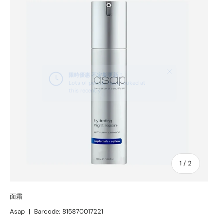
SKIP TO PRODUCT INFORMATION
of
1
/
2
面霜
Asap
|
Barcode:
815870017221