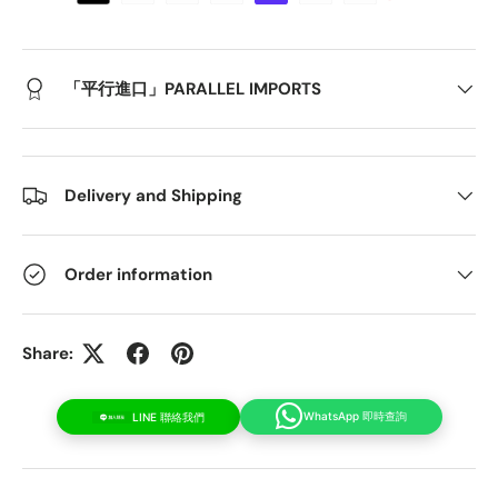
「平行進口」PARALLEL IMPORTS
Delivery and Shipping
Order information
Share:
WhatsApp 即時查詢
LINE 聯絡我們