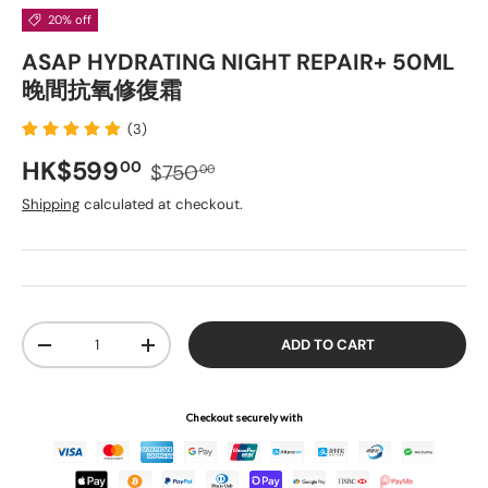
20% off
ASAP HYDRATING NIGHT REPAIR+ 50ML
晚間抗氧修復霜
(3)
Regular price
Sale price
HK$599
00
$750
00
Shipping
calculated at checkout.
Qty
ADD TO CART
DECREASE QUANTITY
INCREASE QUANTITY
Checkout securely with